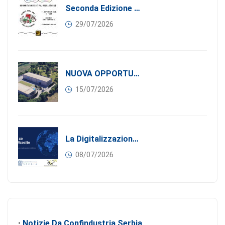
Seconda Edizione Di MANGIA. DONA. AMA: Quando La Gastronomia Incontra La Solidarietà, 11 Settembre 2026
29/07/2026
NUOVA OPPORTUNITÀ DI BUSINESS PER I SOCI DI CONFINDUSTRIA SERBIA: Affitasi Un Moderno Capannone Industriale A Pančevo – 1.200 M² Nella Zona Industriale
15/07/2026
La Digitalizzazione Come Motore Dell’internazionalizzazione
08/07/2026
•
Notizie Da Confindustria Serbia