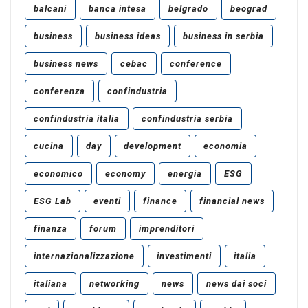
balcani
banca intesa
belgrado
beograd
business
business ideas
business in serbia
business news
cebac
conference
conferenza
confindustria
confindustria italia
confindustria serbia
cucina
day
development
economia
economico
economy
energia
ESG
ESG Lab
eventi
finance
financial news
finanza
forum
imprenditori
internazionalizzazione
investimenti
italia
italiana
networking
news
news dai soci