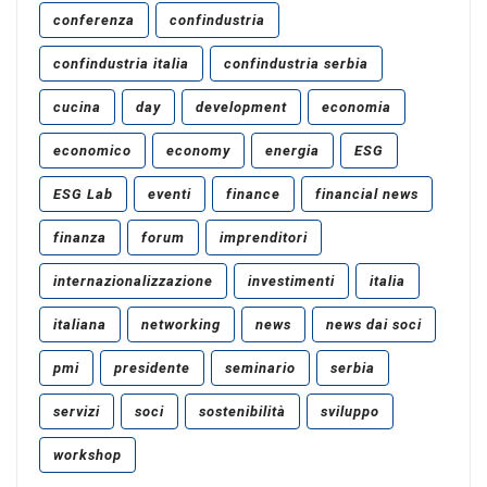
conferenza
confindustria
confindustria italia
confindustria serbia
cucina
day
development
economia
economico
economy
energia
ESG
ESG Lab
eventi
finance
financial news
finanza
forum
imprenditori
internazionalizzazione
investimenti
italia
italiana
networking
news
news dai soci
pmi
presidente
seminario
serbia
servizi
soci
sostenibilità
sviluppo
workshop