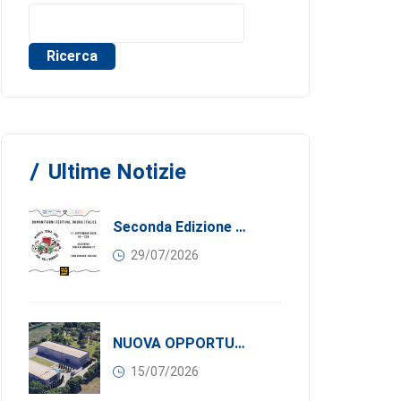
Ricerca
Ultime Notizie
Seconda Edizione Di MANGIA. DONA. AMA: Quando La Gastronomia Incontra La Solidarietà, 11 Settembre 2026
29/07/2026
NUOVA OPPORTUNITÀ DI BUSINESS PER I SOCI DI CONFINDUSTRIA SERBIA: Affitasi Un Moderno Capannone Industriale A Pančevo – 1.200 M² Nella Zona Industriale
15/07/2026