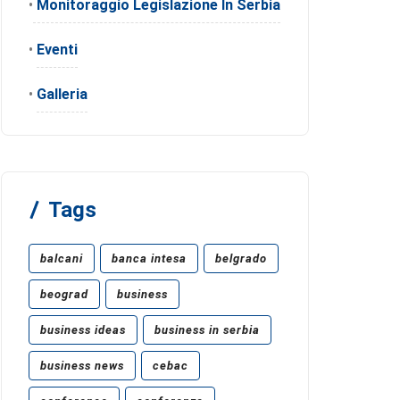
•
Monitoraggio Legislazione In Serbia
•
Eventi
•
Galleria
Tags
balcani
banca intesa
belgrado
beograd
business
business ideas
business in serbia
business news
cebac