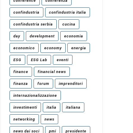
conference
conferenza
confindustria
confindustria italia
confindustria serbia
cucina
day
development
economia
economico
economy
energia
ESG
ESG Lab
eventi
finance
financial news
finanza
forum
imprenditori
internazionalizzazione
investimenti
italia
italiana
networking
news
news dai soci
pmi
presidente