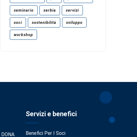
seminario
serbia
servizi
soci
sostenibilità
sviluppo
workshop
Servizi e benefici
Benefici Per I Soci
. DONA.