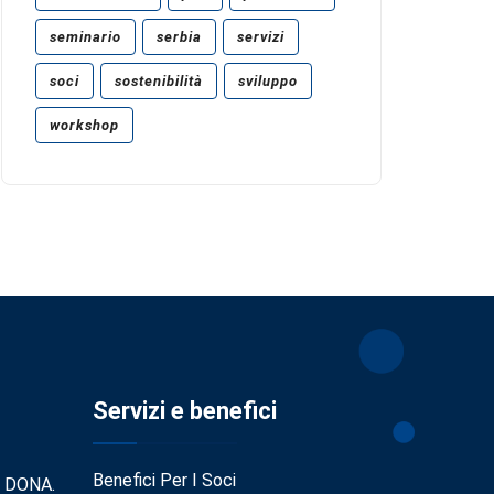
seminario
serbia
servizi
soci
sostenibilità
sviluppo
workshop
Servizi e benefici
Benefici Per I Soci
. DONA.