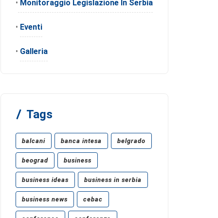
•
Monitoraggio Legislazione In Serbia
•
Eventi
•
Galleria
Tags
balcani
banca intesa
belgrado
beograd
business
business ideas
business in serbia
business news
cebac