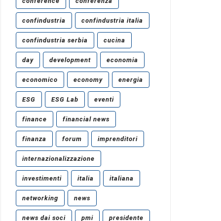
conference
conferenza
confindustria
confindustria italia
confindustria serbia
cucina
day
development
economia
economico
economy
energia
ESG
ESG Lab
eventi
finance
financial news
finanza
forum
imprenditori
internazionalizzazione
investimenti
italia
italiana
networking
news
news dai soci
pmi
presidente