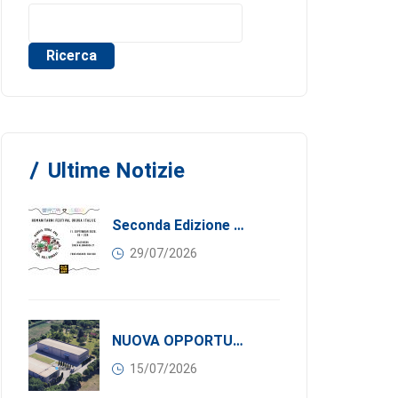
Ricerca
Ultime Notizie
Seconda Edizione Di MANGIA. DONA. AMA: Quando La Gastronomia Incontra La Solidarietà, 11 Settembre 2026
29/07/2026
NUOVA OPPORTUNITÀ DI BUSINESS PER I SOCI DI CONFINDUSTRIA SERBIA: Affitasi Un Moderno Capannone Industriale A Pančevo – 1.200 M² Nella Zona Industriale
15/07/2026