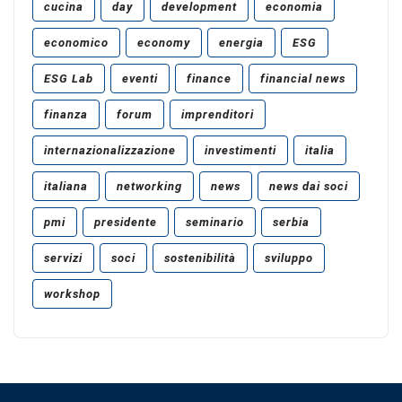
cucina
day
development
economia
economico
economy
energia
ESG
ESG Lab
eventi
finance
financial news
finanza
forum
imprenditori
internazionalizzazione
investimenti
italia
italiana
networking
news
news dai soci
pmi
presidente
seminario
serbia
servizi
soci
sostenibilità
sviluppo
workshop