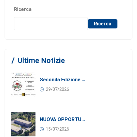
Ricerca
Ricerca
Ultime Notizie
Seconda Edizione Di MANGIA. DONA. AMA: Quando La Gastronomia Incontra La Solidarietà, 11 Settembre 2026
29/07/2026
NUOVA OPPORTUNITÀ DI BUSINESS PER I SOCI DI CONFINDUSTRIA SERBIA: Affitasi Un Moderno Capannone Industriale A Pančevo – 1.200 M² Nella Zona Industriale
15/07/2026