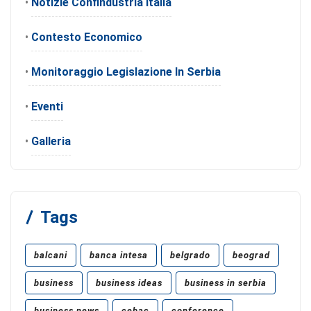
•
Notizie Confindustria Italia
•
Contesto Economico
•
Monitoraggio Legislazione In Serbia
•
Eventi
•
Galleria
Tags
balcani
banca intesa
belgrado
beograd
business
business ideas
business in serbia
business news
cebac
conference