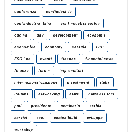
conferenza
confindustria
confindustria italia
confindustria serbia
cucina
day
development
economia
economico
economy
energia
ESG
ESG Lab
eventi
finance
financial news
finanza
forum
imprenditori
internazionalizzazione
investimenti
italia
italiana
networking
news
news dai soci
pmi
presidente
seminario
serbia
servizi
soci
sostenibilità
sviluppo
workshop