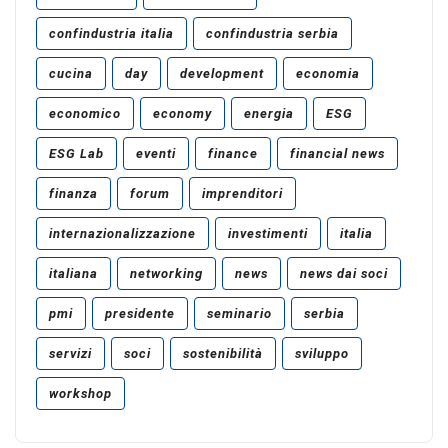
confindustria italia
confindustria serbia
cucina
day
development
economia
economico
economy
energia
ESG
ESG Lab
eventi
finance
financial news
finanza
forum
imprenditori
internazionalizzazione
investimenti
italia
italiana
networking
news
news dai soci
pmi
presidente
seminario
serbia
servizi
soci
sostenibilità
sviluppo
workshop