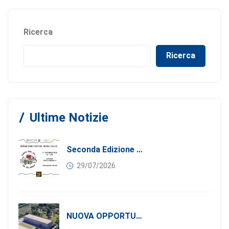
Ricerca
Ricerca
Ultime Notizie
Seconda Edizione Di MANGIA. DONA. AMA: Quando La Gastronomia Incontra La Solidarietà, 11 Settembre 2026
29/07/2026
NUOVA OPPORTUNITÀ DI BUSINESS PER I SOCI DI CONFINDUSTRIA SERBIA: Affitasi Un Moderno Capannone Industriale A Pančevo – 1.200 M² Nella Zona Industriale