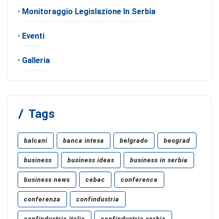
•
Monitoraggio Legislazione In Serbia
•
Eventi
•
Galleria
Tags
balcani
banca intesa
belgrado
beograd
business
business ideas
business in serbia
business news
cebac
conference
conferenza
confindustria
confindustria italia
confindustria serbia