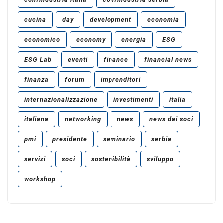
cucina
day
development
economia
economico
economy
energia
ESG
ESG Lab
eventi
finance
financial news
finanza
forum
imprenditori
internazionalizzazione
investimenti
italia
italiana
networking
news
news dai soci
pmi
presidente
seminario
serbia
servizi
soci
sostenibilità
sviluppo
workshop