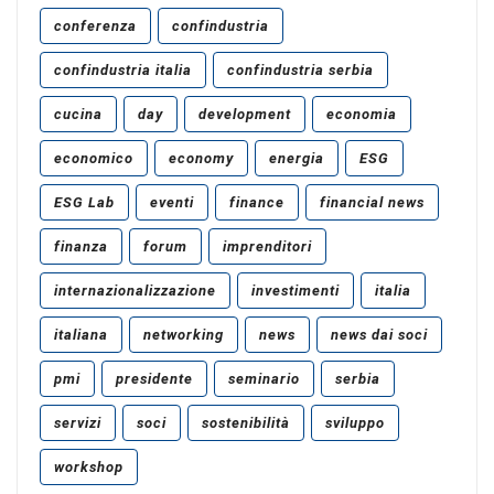
conferenza
confindustria
confindustria italia
confindustria serbia
cucina
day
development
economia
economico
economy
energia
ESG
ESG Lab
eventi
finance
financial news
finanza
forum
imprenditori
internazionalizzazione
investimenti
italia
italiana
networking
news
news dai soci
pmi
presidente
seminario
serbia
servizi
soci
sostenibilità
sviluppo
workshop