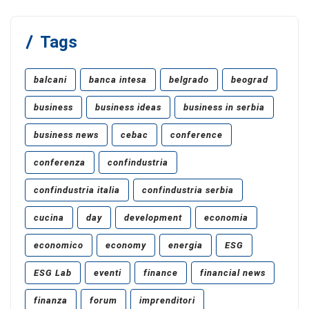
Tags
balcani
banca intesa
belgrado
beograd
business
business ideas
business in serbia
business news
cebac
conference
conferenza
confindustria
confindustria italia
confindustria serbia
cucina
day
development
economia
economico
economy
energia
ESG
ESG Lab
eventi
finance
financial news
finanza
forum
imprenditori