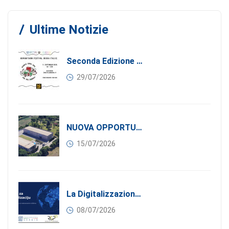
Ultime Notizie
Seconda Edizione Di MANGIA. DONA. AMA: Quando La Gastronomia Incontra La Solidarietà, 11 Settembre 2026
29/07/2026
NUOVA OPPORTUNITÀ DI BUSINESS PER I SOCI DI CONFINDUSTRIA SERBIA: Affitasi Un Moderno Capannone Industriale A Pančevo – 1.200 M² Nella Zona Industriale
15/07/2026
La Digitalizzazione Come Motore Dell’internazionalizzazione
08/07/2026