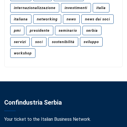
internazionalizzazione
investimenti
italia
italiana
networking
news
news dai soci
pmi
presidente
seminario
serbia
servizi
soci
sostenibilità
sviluppo
workshop
Confindustria Serbia
Your ticket to the Italian Business Network.