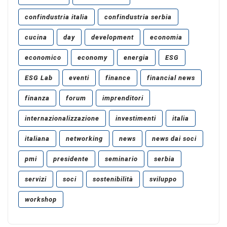
confindustria italia
confindustria serbia
cucina
day
development
economia
economico
economy
energia
ESG
ESG Lab
eventi
finance
financial news
finanza
forum
imprenditori
internazionalizzazione
investimenti
italia
italiana
networking
news
news dai soci
pmi
presidente
seminario
serbia
servizi
soci
sostenibilità
sviluppo
workshop