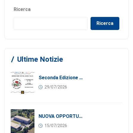
Ricerca
Ricerca
Ultime Notizie
Seconda Edizione Di MANGIA. DONA. AMA: Quando La Gastronomia Incontra La Solidarietà, 11 Settembre 2026
29/07/2026
NUOVA OPPORTUNITÀ DI BUSINESS PER I SOCI DI CONFINDUSTRIA SERBIA: Affitasi Un Moderno Capannone Industriale A Pančevo – 1.200 M² Nella Zona Industriale
15/07/2026