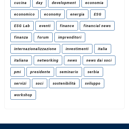
cucina
day
development
economia
economico
economy
energia
ESG
ESG Lab
eventi
finance
financial news
finanza
forum
imprenditori
internazionalizzazione
investimenti
italia
italiana
networking
news
news dai soci
pmi
presidente
seminario
serbia
servizi
soci
sostenibilità
sviluppo
workshop