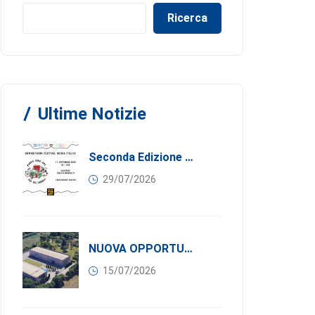
Ricerca
Ultime Notizie
Seconda Edizione Di MANGIA. DONA. AMA: Quando La Gastronomia Incontra La Solidarietà, 11 Settembre 2026
29/07/2026
NUOVA OPPORTUNITÀ DI BUSINESS PER I SOCI DI CONFINDUSTRIA SERBIA: Affitasi Un Moderno Capannone Industriale A Pančevo – 1.200 M² Nella Zona Industriale
15/07/2026