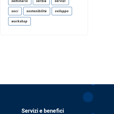
seminario
serbia
servizi
soci
sostenibilità
sviluppo
workshop
Servizi e benefici