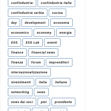
confindustria
confindustria italia
confindustria serbia
cucina
day
development
economia
economico
economy
energia
ESG
ESG Lab
eventi
finance
financial news
finanza
forum
imprenditori
internazionalizzazione
investimenti
italia
italiana
networking
news
news dai soci
pmi
presidente