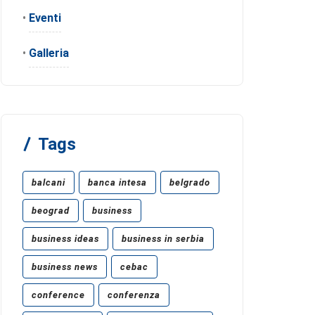
•
Eventi
•
Galleria
Tags
balcani
banca intesa
belgrado
beograd
business
business ideas
business in serbia
business news
cebac
conference
conferenza