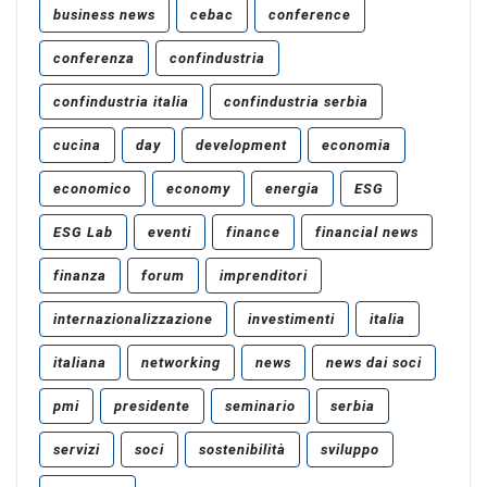
business news
cebac
conference
conferenza
confindustria
confindustria italia
confindustria serbia
cucina
day
development
economia
economico
economy
energia
ESG
ESG Lab
eventi
finance
financial news
finanza
forum
imprenditori
internazionalizzazione
investimenti
italia
italiana
networking
news
news dai soci
pmi
presidente
seminario
serbia
servizi
soci
sostenibilità
sviluppo