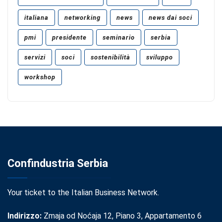
italiana
networking
news
news dai soci
pmi
presidente
seminario
serbia
servizi
soci
sostenibilità
sviluppo
workshop
Confindustria Serbia
Your ticket to the Italian Business Network.
Indirizzo:
Zmaja od Noćaja 12, Piano 3, Appartamento 6