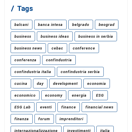
Tags
balcani
banca intesa
belgrado
beograd
business
business ideas
business in serbia
business news
cebac
conference
conferenza
confindustria
confindustria italia
confindustria serbia
cucina
day
development
economia
economico
economy
energia
ESG
ESG Lab
eventi
finance
financial news
finanza
forum
imprenditori
internazionalizzazione
investimenti
italia