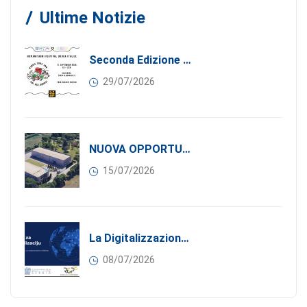
Ultime Notizie
Seconda Edizione Di MANGIA. DONA. AMA: Quando La Gastronomia Incontra La Solidarietà, 11 Settembre 2026
29/07/2026
NUOVA OPPORTUNITÀ DI BUSINESS PER I SOCI DI CONFINDUSTRIA SERBIA: Affitasi Un Moderno Capannone Industriale A Pančevo – 1.200 M² Nella Zona Industriale
15/07/2026
La Digitalizzazione Come Motore Dell’internazionalizzazione
08/07/2026