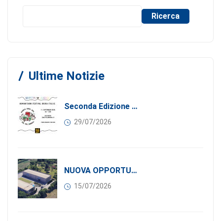
Ricerca
Ultime Notizie
Seconda Edizione Di MANGIA. DONA. AMA: Quando La Gastronomia Incontra La Solidarietà, 11 Settembre 2026
29/07/2026
NUOVA OPPORTUNITÀ DI BUSINESS PER I SOCI DI CONFINDUSTRIA SERBIA: Affitasi Un Moderno Capannone Industriale A Pančevo – 1.200 M² Nella Zona Industriale
15/07/2026