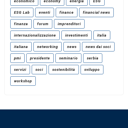
economico
economy
energia
ESG
ESG Lab
eventi
finance
financial news
finanza
forum
imprenditori
internazionalizzazione
investimenti
italia
italiana
networking
news
news dai soci
pmi
presidente
seminario
serbia
servizi
soci
sostenibilità
sviluppo
workshop