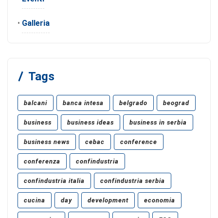
•
Galleria
Tags
balcani
banca intesa
belgrado
beograd
business
business ideas
business in serbia
business news
cebac
conference
conferenza
confindustria
confindustria italia
confindustria serbia
cucina
day
development
economia