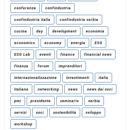
conferenza
confindustria
confindustria italia
confindustria serbia
cucina
day
development
economia
economico
economy
energia
ESG
ESG Lab
eventi
finance
financial news
finanza
forum
imprenditori
internazionalizzazione
investimenti
italia
italiana
networking
news
news dai soci
pmi
presidente
seminario
serbia
servizi
soci
sostenibilità
sviluppo
workshop