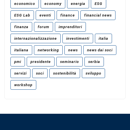
economico
economy
energia
ESG
ESG Lab
eventi
finance
financial news
finanza
forum
imprenditori
internazionalizzazione
investimenti
italia
italiana
networking
news
news dai soci
pmi
presidente
seminario
serbia
servizi
soci
sostenibilità
sviluppo
workshop