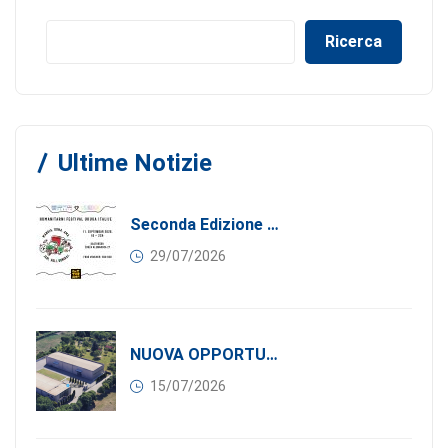
Ricerca
Ultime Notizie
Seconda Edizione Di MANGIA. DONA. AMA: Quando La Gastronomia Incontra La Solidarietà, 11 Settembre 2026
29/07/2026
NUOVA OPPORTUNITÀ DI BUSINESS PER I SOCI DI CONFINDUSTRIA SERBIA: Affitasi Un Moderno Capannone Industriale A Pančevo – 1.200 M² Nella Zona Industriale
15/07/2026