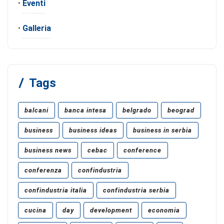
•
Eventi
•
Galleria
Tags
balcani
banca intesa
belgrado
beograd
business
business ideas
business in serbia
business news
cebac
conference
conferenza
confindustria
confindustria italia
confindustria serbia
cucina
day
development
economia