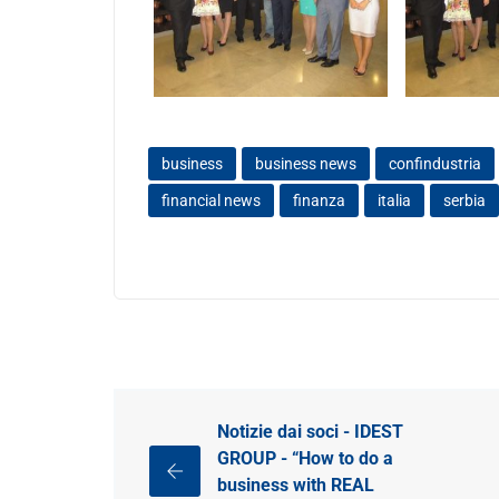
business
business news
confindustria
financial news
finanza
italia
serbia
Notizie dai soci - IDEST
GROUP - “How to do a
business with REAL