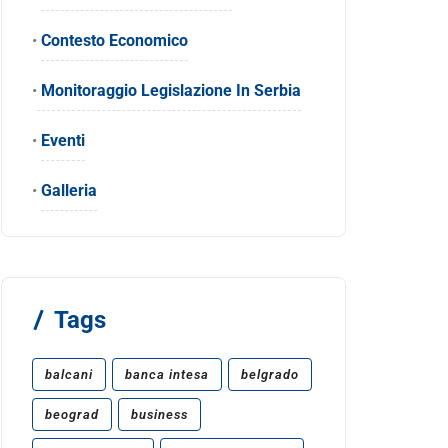
•
Contesto Economico
•
Monitoraggio Legislazione In Serbia
•
Eventi
•
Galleria
Tags
balcani
banca intesa
belgrado
beograd
business