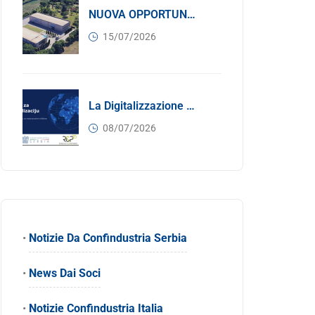
NUOVA OPPORTUNITÀ DI BUSINESS PER I SOCI DI CONFINDUSTRIA SERBIA: Affitasi Un Moderno Capannone Industriale A Pančevo – 1.200 M² Nella Zona Industriale
15/07/2026
La Digitalizzazione Come Motore Dell’internazionalizzazione
08/07/2026
•
Notizie Da Confindustria Serbia
•
News Dai Soci
•
Notizie Confindustria Italia