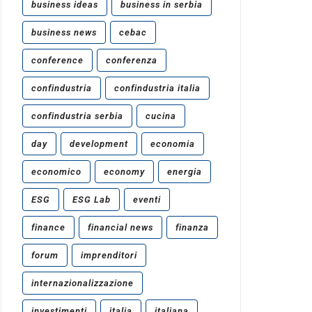
business ideas
business in serbia
business news
cebac
conference
conferenza
confindustria
confindustria italia
confindustria serbia
cucina
day
development
economia
economico
economy
energia
ESG
ESG Lab
eventi
finance
financial news
finanza
forum
imprenditori
internazionalizzazione
investimenti
italia
italiana