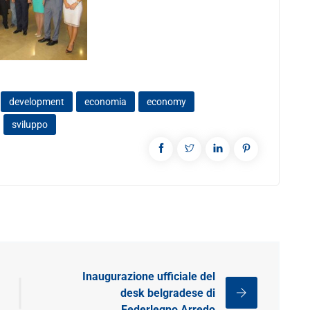
development
economia
economy
sviluppo
Inaugurazione ufficiale del
desk belgradese di
Federlegno Arredo