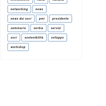
networking
news
news dai soci
pmi
presidente
seminario
serbia
servizi
soci
sostenibilità
sviluppo
workshop