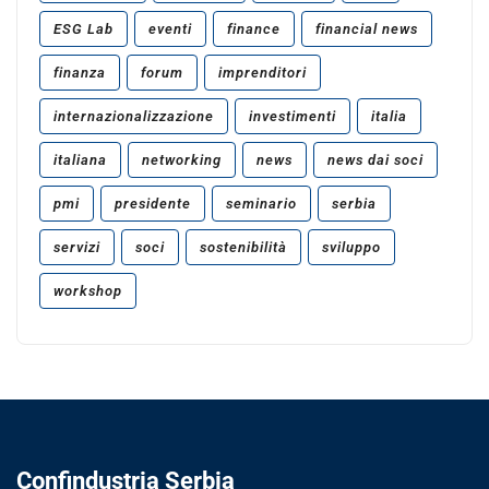
ESG Lab
eventi
finance
financial news
finanza
forum
imprenditori
internazionalizzazione
investimenti
italia
italiana
networking
news
news dai soci
pmi
presidente
seminario
serbia
servizi
soci
sostenibilità
sviluppo
workshop
Confindustria Serbia