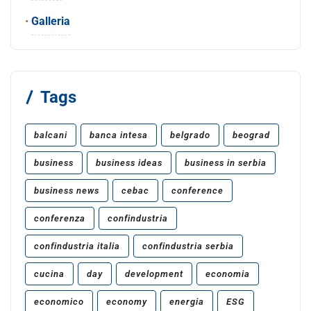
•
Galleria
Tags
balcani
banca intesa
belgrado
beograd
business
business ideas
business in serbia
business news
cebac
conference
conferenza
confindustria
confindustria italia
confindustria serbia
cucina
day
development
economia
economico
economy
energia
ESG