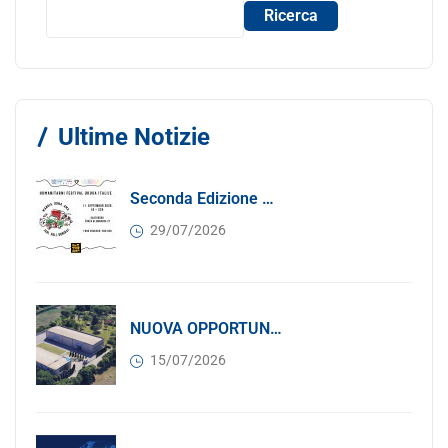
Ricerca
Ultime Notizie
Seconda Edizione Di MANGIA. DONA. AMA: Quando La Gastronomia Incontra La Solidarietà, 11 Settembre 2026
29/07/2026
NUOVA OPPORTUNITÀ DI BUSINESS PER I SOCI DI CONFINDUSTRIA SERBIA: Affitasi Un Moderno Capannone Industriale A Pančevo – 1.200 M² Nella Zona Industriale
15/07/2026