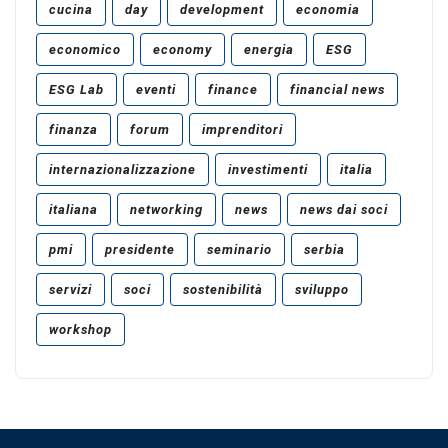
cucina
day
development
economia
economico
economy
energia
ESG
ESG Lab
eventi
finance
financial news
finanza
forum
imprenditori
internazionalizzazione
investimenti
italia
italiana
networking
news
news dai soci
pmi
presidente
seminario
serbia
servizi
soci
sostenibilità
sviluppo
workshop