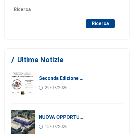
Ricerca
Ricerca
Ultime Notizie
Seconda Edizione Di MANGIA. DONA. AMA: Quando La Gastronomia Incontra La Solidarietà, 11 Settembre 2026
29/07/2026
NUOVA OPPORTUNITÀ DI BUSINESS PER I SOCI DI CONFINDUSTRIA SERBIA: Affitasi Un Moderno Capannone Industriale A Pančevo – 1.200 M² Nella Zona Industriale
15/07/2026