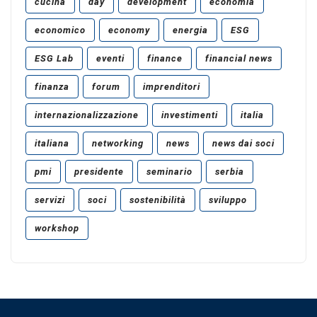
cucina
day
development
economia
economico
economy
energia
ESG
ESG Lab
eventi
finance
financial news
finanza
forum
imprenditori
internazionalizzazione
investimenti
italia
italiana
networking
news
news dai soci
pmi
presidente
seminario
serbia
servizi
soci
sostenibilità
sviluppo
workshop