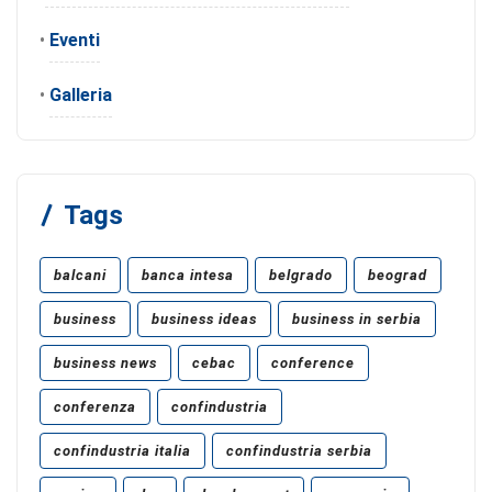
•
Eventi
•
Galleria
Tags
balcani
banca intesa
belgrado
beograd
business
business ideas
business in serbia
business news
cebac
conference
conferenza
confindustria
confindustria italia
confindustria serbia