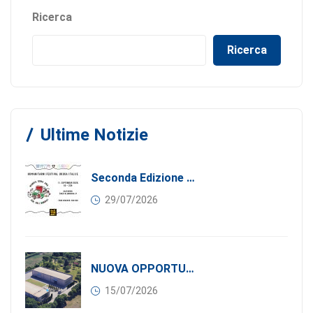
Ricerca
Ricerca
Ultime Notizie
Seconda Edizione Di MANGIA. DONA. AMA: Quando La Gastronomia Incontra La Solidarietà, 11 Settembre 2026
29/07/2026
NUOVA OPPORTUNITÀ DI BUSINESS PER I SOCI DI CONFINDUSTRIA SERBIA: Affitasi Un Moderno Capannone Industriale A Pančevo – 1.200 M² Nella Zona Industriale
15/07/2026