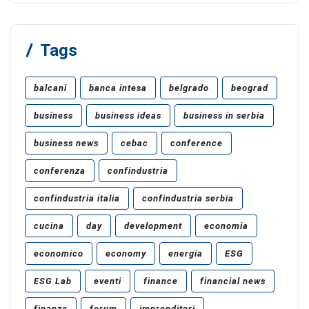
Tags
balcani
banca intesa
belgrado
beograd
business
business ideas
business in serbia
business news
cebac
conference
conferenza
confindustria
confindustria italia
confindustria serbia
cucina
day
development
economia
economico
economy
energia
ESG
ESG Lab
eventi
finance
financial news
finanza
forum
imprenditori