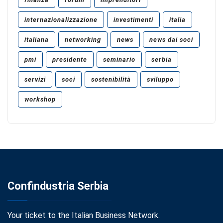
internazionalizzazione
investimenti
italia
italiana
networking
news
news dai soci
pmi
presidente
seminario
serbia
servizi
soci
sostenibilità
sviluppo
workshop
Confindustria Serbia
Your ticket to the Italian Business Network.