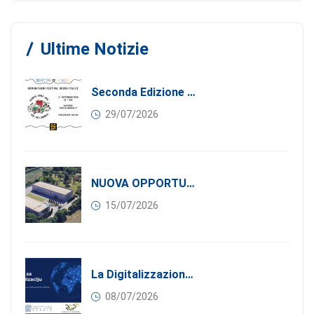
Ultime Notizie
Seconda Edizione Di MANGIA. DONA. AMA: Quando La Gastronomia Incontra La Solidarietà, 11 Settembre 2026
29/07/2026
NUOVA OPPORTUNITÀ DI BUSINESS PER I SOCI DI CONFINDUSTRIA SERBIA: Affitasi Un Moderno Capannone Industriale A Pančevo – 1.200 M² Nella Zona Industriale
15/07/2026
La Digitalizzazione Come Motore Dell’internazionalizzazione
08/07/2026