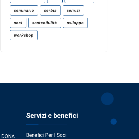
seminario
serbia
servizi
soci
sostenibilità
sviluppo
workshop
Servizi e benefici
Benefici Per I Soci
. DONA.