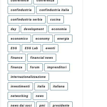
conference
conferenza
confindustria
confindustria italia
confindustria serbia
cucina
day
development
economia
economico
economy
energia
ESG
ESG Lab
eventi
finance
financial news
finanza
forum
imprenditori
internazionalizzazione
investimenti
italia
italiana
networking
news
news dai soci
pmi
presidente