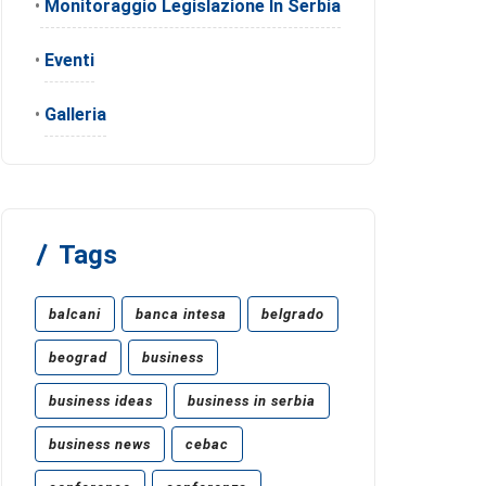
•
Monitoraggio Legislazione In Serbia
•
Eventi
•
Galleria
Tags
balcani
banca intesa
belgrado
beograd
business
business ideas
business in serbia
business news
cebac