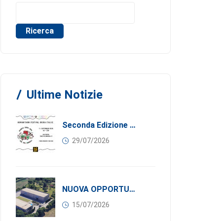
Ricerca
Ultime Notizie
Seconda Edizione Di MANGIA. DONA. AMA: Quando La Gastronomia Incontra La Solidarietà, 11 Settembre 2026
29/07/2026
NUOVA OPPORTUNITÀ DI BUSINESS PER I SOCI DI CONFINDUSTRIA SERBIA: Affitasi Un Moderno Capannone Industriale A Pančevo – 1.200 M² Nella Zona Industriale
15/07/2026